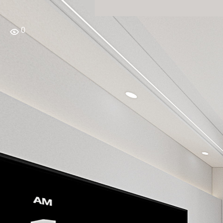
场景选择
Y8135A308
Exit VR
VR Setup
Y8135A308
0